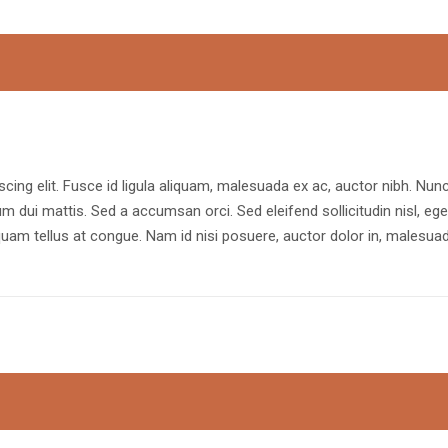
cing elit. Fusce id ligula aliquam, malesuada ex ac, auctor nibh. Nun
rum dui mattis. Sed a accumsan orci. Sed eleifend sollicitudin nisl, ege
uam tellus at congue. Nam id nisi posuere, auctor dolor in, malesua