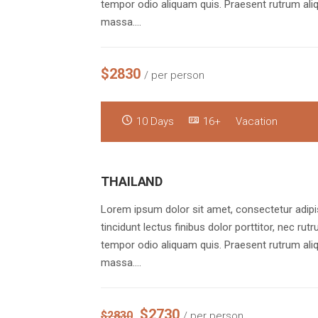
tempor odio aliquam quis. Praesent rutrum aliq
massa.…
$2830
/ per person
10 Days
16+
Vacation
THAILAND
Lorem ipsum dolor sit amet, consectetur adipis
tincidunt lectus finibus dolor porttitor, nec rut
tempor odio aliquam quis. Praesent rutrum aliq
massa.…
$2730
$2830
/ per person