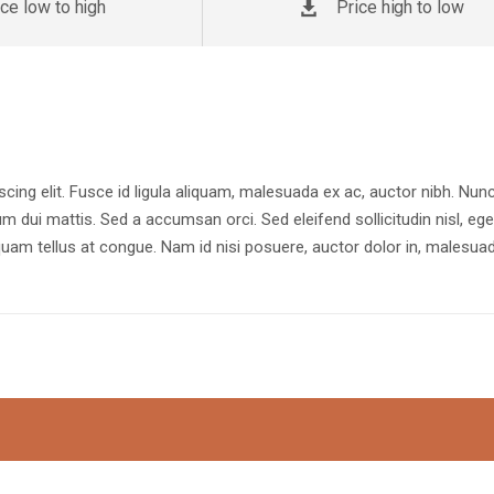
ice low to high
Price high to low
cing elit. Fusce id ligula aliquam, malesuada ex ac, auctor nibh. Nun
rum dui mattis. Sed a accumsan orci. Sed eleifend sollicitudin nisl, ege
uam tellus at congue. Nam id nisi posuere, auctor dolor in, malesua