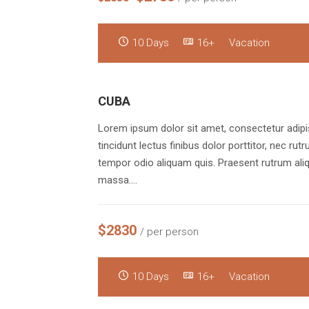
10 Days
16+
Vacation
CUBA
Lorem ipsum dolor sit amet, consectetur adipis
tincidunt lectus finibus dolor porttitor, nec rut
tempor odio aliquam quis. Praesent rutrum aliq
massa.…
$2830
/ per person
10 Days
16+
Vacation