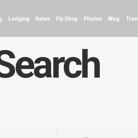
g
Lodging
Rates
Fly Shop
Photos
Blog
Trav
Search