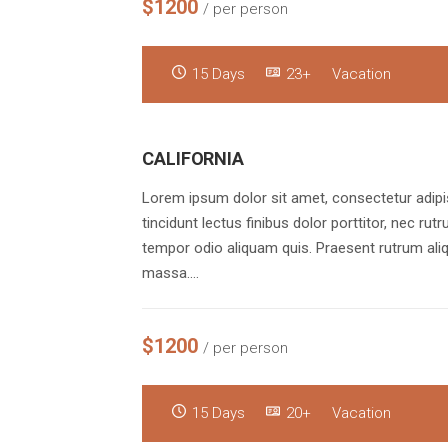
$1200
/ per person
15 Days
23+
Vacation
CALIFORNIA
Lorem ipsum dolor sit amet, consectetur adipis
tincidunt lectus finibus dolor porttitor, nec rut
tempor odio aliquam quis. Praesent rutrum aliq
massa.…
$1200
/ per person
15 Days
20+
Vacation