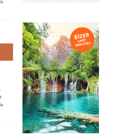
da
c
t
da