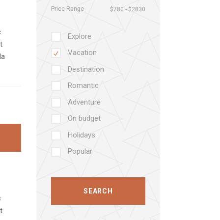
Price Range
c
Explore
t
Vacation
da
Destination
Romantic
Adventure
On budget
Holidays
Popular
c
t