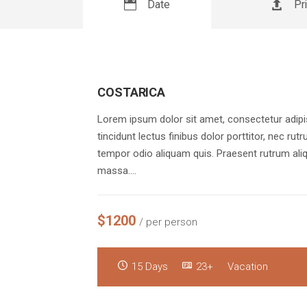
Date
Pr
COSTARICA
Lorem ipsum dolor sit amet, consectetur adipis
tincidunt lectus finibus dolor porttitor, nec rut
tempor odio aliquam quis. Praesent rutrum aliq
massa.…
$1200
/ per person
15 Days
23+
Vacation