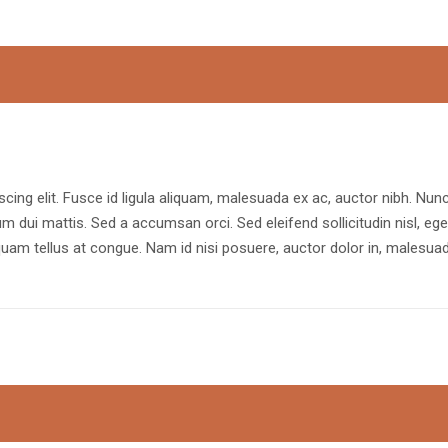
cing elit. Fusce id ligula aliquam, malesuada ex ac, auctor nibh. Nun
rum dui mattis. Sed a accumsan orci. Sed eleifend sollicitudin nisl, ege
uam tellus at congue. Nam id nisi posuere, auctor dolor in, malesua