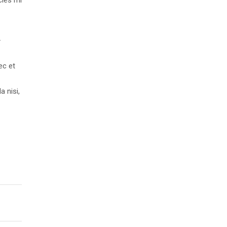
cies mi
.
ec et
a nisi,