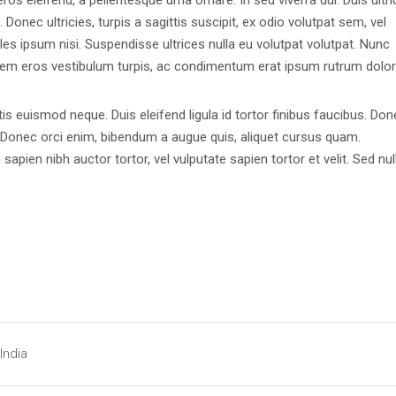
ros eleifend, a pellentesque urna ornare. In sed viverra dui. Duis ultri
onec ultricies, turpis a sagittis suscipit, ex odio volutpat sem, vel
les ipsum nisi. Suspendisse ultrices nulla eu volutpat volutpat. Nunc
lorem eros vestibulum turpis, ac condimentum erat ipsum rutrum dolor
tis euismod neque. Duis eleifend ligula id tortor finibus faucibus. Don
is. Donec orci enim, bibendum a augue quis, aliquet cursus quam.
apien nibh auctor tortor, vel vulputate sapien tortor et velit. Sed null
India