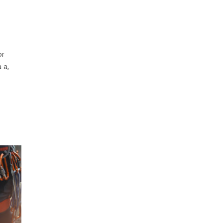
or
 a,