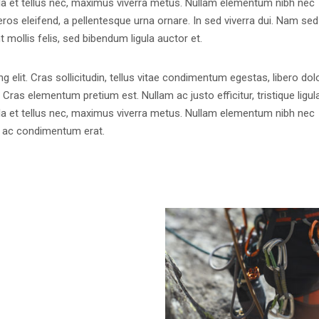
la et tellus nec, maximus viverra metus. Nullam elementum nibh nec
eros eleifend, a pellentesque urna ornare. In sed viverra dui. Nam sed
t mollis felis, sed bibendum ligula auctor et.
 elit. Cras sollicitudin, tellus vitae condimentum egestas, libero dol
 Cras elementum pretium est. Nullam ac justo efficitur, tristique ligula
la et tellus nec, maximus viverra metus. Nullam elementum nibh nec
s, ac condimentum erat.