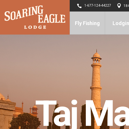
1-677-124-44227
184
Fly Fishing
Lodgi
Taj Ma