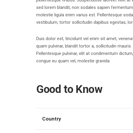
pellentesque finibus. Suspendisse laoreet velit at e
sed lorem blandit, non sodales sapien fermentum. D
molestie ligula enim varius est. Pellentesque soda
vestibulum, tortor sollicitudin dapibus egestas, 
Duis dolor est, tincidunt vel enim sit amet, venena
quam pulvinar, blandit tortor a, sollicitudin maur
Pellentesque pulvinar, elit at condimentum dictum, s
congue eu quam vel, molestie gravida.
Good to Know
Country