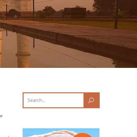
Search
for:
or