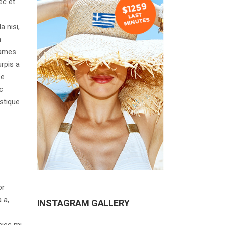
ec et
a nisi,
n
fames
urpis a
se
c
stique
or
 a,
INSTAGRAM GALLERY