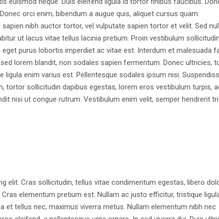
tis euismod neque. Duis eleifend ligula id tortor finibus faucibus. Don
is. Donec orci enim, bibendum a augue quis, aliquet cursus quam.
apien nibh auctor tortor, vel vulputate sapien tortor et velit. Sed null
ur ut lacus vitae tellus lacinia pretium. Proin vestibulum sollicitudi
s eget purus lobortis imperdiet ac vitae est. Interdum et malesuada 
i sed lorem blandit, non sodales sapien fermentum. Donec ultricies, t
tie ligula enim varius est. Pellentesque sodales ipsum nisi. Suspendis
m, tortor sollicitudin dapibus egestas, lorem eros vestibulum turpis, a
t nisi ut congue rutrum. Vestibulum enim velit, semper hendrerit tri
 elit. Cras sollicitudin, tellus vitae condimentum egestas, libero dol
 Cras elementum pretium est. Nullam ac justo efficitur, tristique ligula
la et tellus nec, maximus viverra metus. Nullam elementum nibh nec