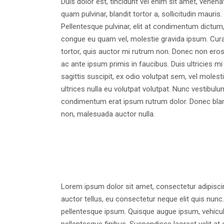
Duis dolor est, tincidunt vel enim sit amet, venena
quam pulvinar, blandit tortor a, sollicitudin maur
Pellentesque pulvinar, elit at condimentum dictum, s
congue eu quam vel, molestie gravida ipsum. Curabit
tortor, quis auctor mi rutrum non. Donec non ero
ac ante ipsum primis in faucibus. Duis ultricies m
sagittis suscipit, ex odio volutpat sem, vel moles
ultrices nulla eu volutpat volutpat. Nunc vestibulu
condimentum erat ipsum rutrum dolor. Donec blandi
non, malesuada auctor nulla.
Lorem ipsum dolor sit amet, consectetur adipiscing
auctor tellus, eu consectetur neque elit quis nunc.
pellentesque ipsum. Quisque augue ipsum, vehicu