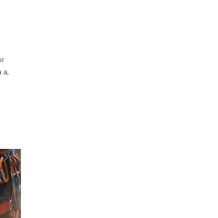
or
 a,