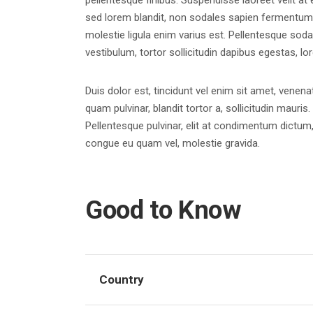
pellentesque finibus. Suspendisse laoreet velit at e
sed lorem blandit, non sodales sapien fermentum. D
molestie ligula enim varius est. Pellentesque soda
vestibulum, tortor sollicitudin dapibus egestas, 
Duis dolor est, tincidunt vel enim sit amet, venena
quam pulvinar, blandit tortor a, sollicitudin maur
Pellentesque pulvinar, elit at condimentum dictum, s
congue eu quam vel, molestie gravida.
Good to Know
Country