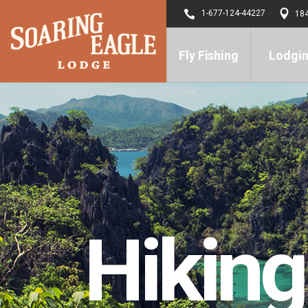
1-677-124-44227
184
Fly Fishing
Lodgi
Hiking