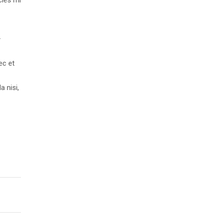
cies mi
.
ec et
a nisi,