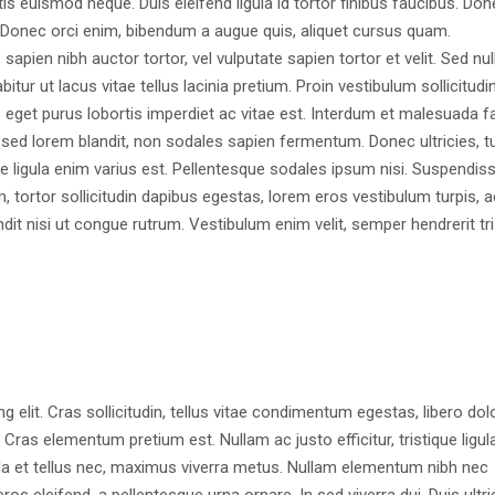
tis euismod neque. Duis eleifend ligula id tortor finibus faucibus. Don
is. Donec orci enim, bibendum a augue quis, aliquet cursus quam.
apien nibh auctor tortor, vel vulputate sapien tortor et velit. Sed null
ur ut lacus vitae tellus lacinia pretium. Proin vestibulum sollicitudi
s eget purus lobortis imperdiet ac vitae est. Interdum et malesuada 
i sed lorem blandit, non sodales sapien fermentum. Donec ultricies, t
tie ligula enim varius est. Pellentesque sodales ipsum nisi. Suspendis
m, tortor sollicitudin dapibus egestas, lorem eros vestibulum turpis, a
t nisi ut congue rutrum. Vestibulum enim velit, semper hendrerit tri
 elit. Cras sollicitudin, tellus vitae condimentum egestas, libero dol
 Cras elementum pretium est. Nullam ac justo efficitur, tristique ligula
la et tellus nec, maximus viverra metus. Nullam elementum nibh nec