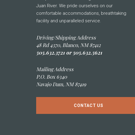
Juan River. We pride ourselves on our
comfortable accommodations, breathtaking
facility and unparalleled service.
Driving/Shipping Address
48 Rd 4370, Blanco, NM 87412
505.632.3721 or 505.632.5621
Mailing Address
P.O. Box 6340
Navajo Dam, NM 87419
CONTACT US