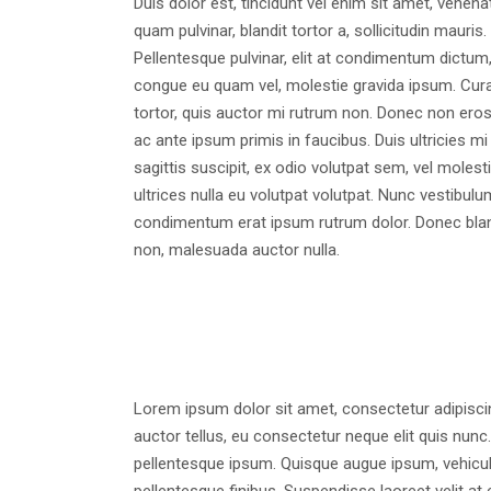
Duis dolor est, tincidunt vel enim sit amet, venena
quam pulvinar, blandit tortor a, sollicitudin maur
Pellentesque pulvinar, elit at condimentum dictum, s
congue eu quam vel, molestie gravida ipsum. Curabit
tortor, quis auctor mi rutrum non. Donec non ero
ac ante ipsum primis in faucibus. Duis ultricies m
sagittis suscipit, ex odio volutpat sem, vel moles
ultrices nulla eu volutpat volutpat. Nunc vestibulu
condimentum erat ipsum rutrum dolor. Donec blandi
non, malesuada auctor nulla.
Lorem ipsum dolor sit amet, consectetur adipiscing
auctor tellus, eu consectetur neque elit quis nunc.
pellentesque ipsum. Quisque augue ipsum, vehicu