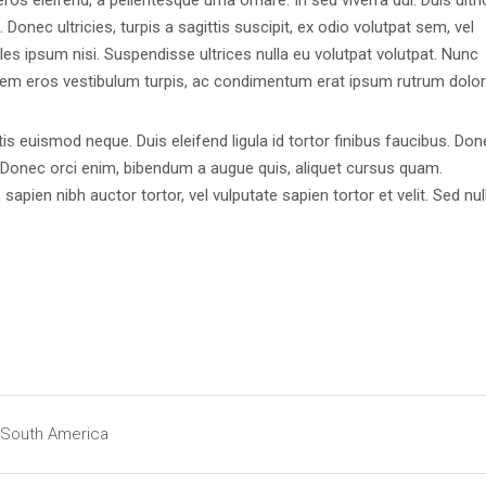
ros eleifend, a pellentesque urna ornare. In sed viverra dui. Duis ultri
onec ultricies, turpis a sagittis suscipit, ex odio volutpat sem, vel
les ipsum nisi. Suspendisse ultrices nulla eu volutpat volutpat. Nunc
lorem eros vestibulum turpis, ac condimentum erat ipsum rutrum dolor
tis euismod neque. Duis eleifend ligula id tortor finibus faucibus. Don
is. Donec orci enim, bibendum a augue quis, aliquet cursus quam.
apien nibh auctor tortor, vel vulputate sapien tortor et velit. Sed null
South America