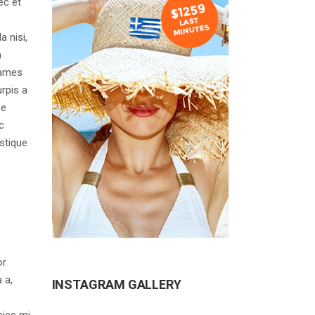
ec et
a nisi,
n
fames
urpis a
se
c
stique
or
 a,
INSTAGRAM GALLERY