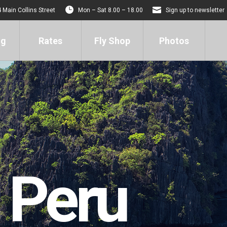
 Main Collins Street
Mon – Sat 8.00 – 18.00
Sign up to newsletter
ng
Rates
Fly Shop
Photos
 Peru