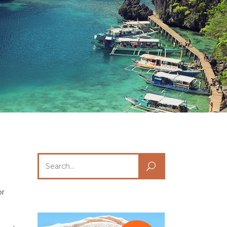
Search
for:
or